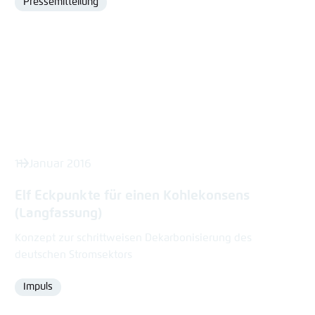
Pressemitteilung
Format
11. Januar 2016
Elf Eckpunkte für einen Kohlekonsens
(Langfassung)
Konzept zur schrittweisen Dekarbonisierung des
deutschen Stromsektors
Impuls
Format