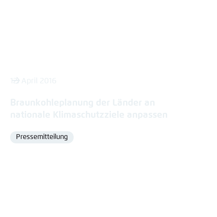
12. April 2016
Braunkohleplanung der Länder an
nationale Klimaschutzziele anpassen
Pressemitteilung
Format