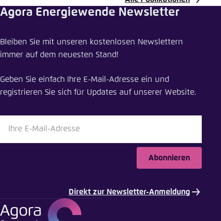
Agora Energiewende Newsletter
Publikation teilen
Bleiben Sie mit unseren kostenlosen Newslettern
Ein Kohleausstieg nach dem Vorbild des
immer auf dem neuesten Stand!
Atomausstiegs?
Geben Sie einfach Ihre E-Mail-Adresse ein und
Schliessen
registrieren Sie sich für Updates auf unserer Website.
LinkedIn
Bluesky
Abonnieren
In die Zwischenablage kopieren
Direkt zur Newsletter-Anmeldung
E-Mail