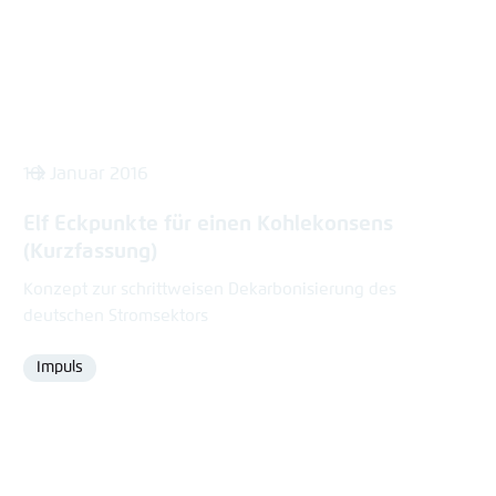
10. Januar 2016
Elf Eckpunkte für einen Kohlekonsens
(Kurzfassung)
Konzept zur schrittweisen Dekarbonisierung des
deutschen Stromsektors
Impuls
Format