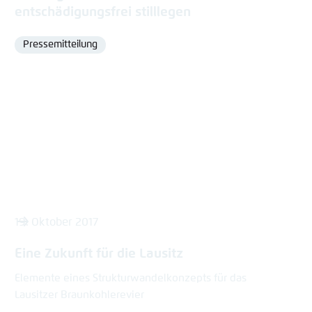
entschädigungsfrei stilllegen
Pressemitteilung
Format
19. Oktober 2017
Eine Zukunft für die Lausitz
Elemente eines Strukturwandelkonzepts für das
Lausitzer Braunkohlerevier