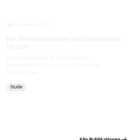
30. November 2015
Der Klimaschutzbeitrag des Stromsektors
bis 2040
Entwicklungspfade für die deutschen
Kohlekraftwerke und deren wirtschaftliche
Auswirkungen
Studie
Format
Alle Publikationen