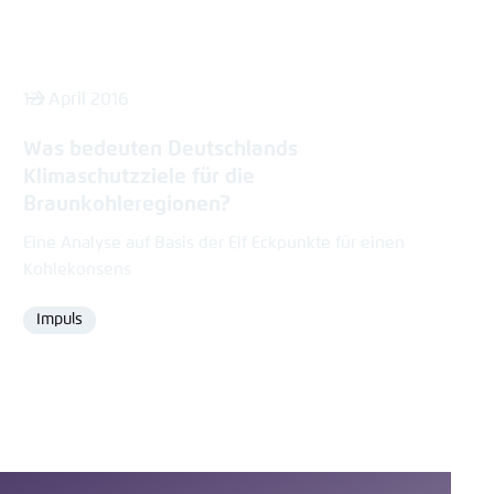
12. April 2016
Was bedeuten Deutschlands
Klimaschutzziele für die
Braunkohleregionen?
Eine Analyse auf Basis der Elf Eckpunkte für einen
Kohlekonsens
Impuls
Format