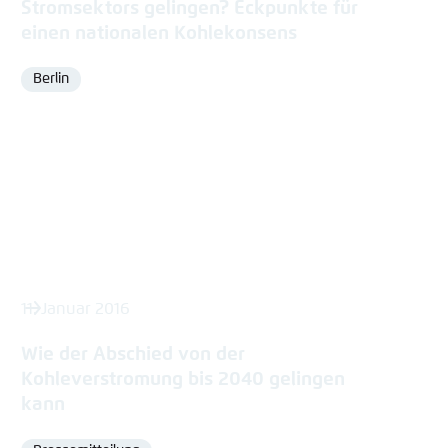
Stromsektors gelingen? Eckpunkte für
einen nationalen Kohlekonsens
Berlin
Ort
11. Januar 2016
Wie der Abschied von der
Kohleverstromung bis 2040 gelingen
kann