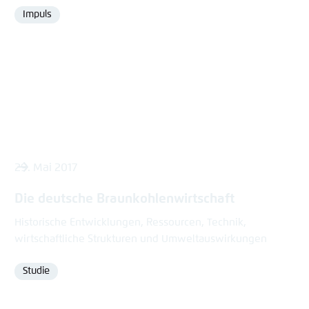
Impuls
Format
29. Mai 2017
Die deutsche Braunkohlenwirtschaft
Historische Entwicklungen, Ressourcen, Technik,
wirtschaftliche Strukturen und Umweltauswirkungen
Studie
Format