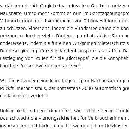
Abbrechen
verlängern die Abhängigkeit von fossilem Gas beim Heizen u
Eins
Haushalte. Umso mehr kommt es nun im Gesetzgebungspro
Vebraucherinnen und Verbraucher vor Fehlinvestitionen u
zu schützen: Einerseits, indem die Bundesregierung die Kond
Heizungen durch gezielte Förderung und attraktive Strompr
andererseits, indem sie für einen wirksamen Mieterschutz sor
Bundesregierung frühzeitig Kostentransparenz schaffen. Da
Festlegung von Stufen für die „Biotreppe“, die die Knapphei
künftige Preisentwicklungen aufzeigt.
Wichtig ist zudem eine klare Regelung für Nachbesserungen
Rückfallmechanismus, der spätestens 2030 automatisch gr
die Klimaziele verfehlt.
Unklar bleibt mit den Eckpunkten, wie sich die Bedarfe für
Das schwächt die Planungssicherheit für Verbraucherinnen 
insbesondere mit Blick auf die Entwicklung ihrer Heizkosten