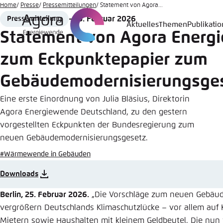
Zum
Home
Presse
Pressemitteilungen
Statement von Agora...
Hauptinhalt
25. Februar 2026
Pressemitteilung
Format
Date
Aktuelles
Themen
Publikati
Login
Sprache
Agora T
Erschei
gehen
Statement von Agora Energ
Melden Sie s
Diese Webse
zum Eckpunktepapier zum
Wählen Sie
möchten.
Gebäudemodernisierungsge
Englisch
Benutzern
Close
Eine erste Einordnung von Julia Bläsius, Direktorin
Agora Energiewende Deutschland, zu den gestern
vorgestellten Eckpunkten der Bundesregierung zum
neuen Gebäudemodernisierungsgesetz.
Passwort
*
#Wärmewende in Gebäuden
Downloads
Hell
Berlin, 25. Februar 2026.
„Die Vorschläge zum neuen Gebäu
vergrößern Deutschlands Klimaschutzlücke – vor allem auf
Mietern sowie Haushalten mit kleinem Geldbeutel. Die n