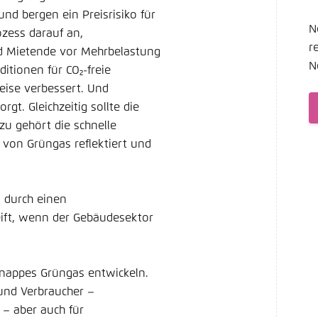
Noch kein Benutzerkonto?
A
nd bergen ein Preisrisiko für
tellung für diese Webseite im Browser speichern
Übe
N
zess darauf an,
r
nd Mietende vor Mehrbelastung
N
itionen für CO₂-freie
eise verbessert. Und
gt. Gleichzeitig sollte die
zu gehört die schnelle
t von Grüngas reflektiert und
 durch einen
eift, wenn der Gebäudesektor
 knappes Grüngas entwickeln.
und Verbraucher –
 – aber auch für