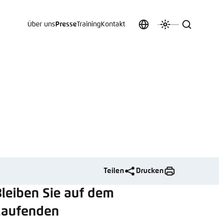
Über uns
Presse
Training
Kontakt
Sprache
Farbschema
Suche
auswählen
anpassen
 an.
n
t vergessen?
Teilen
Drucken
sch
leiben Sie auf dem
Laufenden