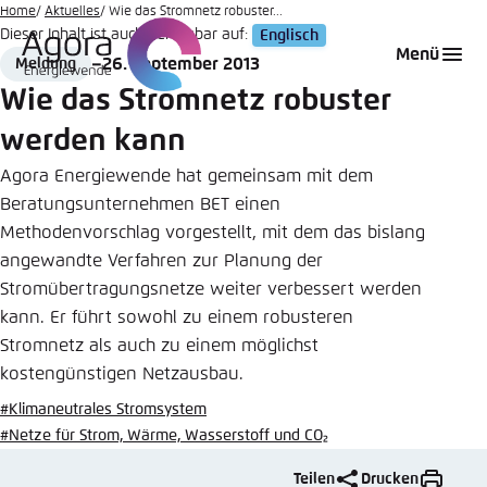
Zum
Home
Aktuelles
Wie das Stromnetz robuster...
Dieser Inhalt ist auch verfügbar auf:
Englisch
Hauptinhalt
Login
Sprache auswählen
Agora Think Tanks
Erscheinungsbild der Webseite
Menü
26. September 2013
Meldung
gehen
Format
Date
Melden Sie sich an um ..., ... und ... zu verwalten.
Diese Webseite passt ihr Farbschema basierend
Wie das Stromnetz robuster
auf Ihren Einstellungen an. Wählen Sie aus,
Englisch
werden kann
welches Farbschema Sie für diese Webseite
Benutzername
*
verwenden möchten.
Agora Energiewende hat gemeinsam mit dem
Beratungsunternehmen BET einen
Deutsch
Close
Methodenvorschlag vorgestellt, mit dem das bislang
angewandte Verfahren zur Planung der
Hell
Passwort
*
Passwort vergessen?
Stromübertragungsnetze weiter verbessert werden
kann. Er führt sowohl zu einem robusteren
Dunkel
Stromnetz als auch zu einem möglichst
kostengünstigen Netzausbau.
#Klimaneutrales Stromsystem
Automatisch
Abbrechen
Noch kein Benutzerkonto?
#Netze für Strom, Wärme, Wasserstoff und CO₂
Anmelden
Teilen
Drucken