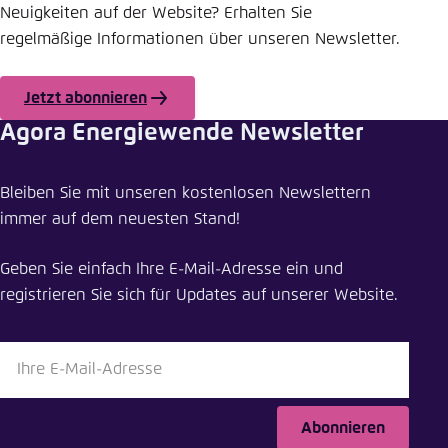
Neuigkeiten auf der Website? Erhalten Sie
regelmäßige Informationen über unseren Newsletter.
Jetzt abonnieren
Agora Energiewende Newsletter
Meldung teilen
Bleiben Sie mit unseren kostenlosen Newslettern
Wie das Stromnetz robuster werden kann
immer auf dem neuesten Stand!
Schliessen
Geben Sie einfach Ihre E-Mail-Adresse ein und
LinkedIn
registrieren Sie sich für Updates auf unserer Website.
Bluesky
In die Zwischenablage kopieren
Abonnieren