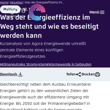
stockphoto-
Zum
Home
Aktuelles
Was der Energieeffizienz im...
graf |
Hauptinhalt
12. Mai 2017
Meldung
Login
Sprache auswählen
Agora Think Tanks
Erscheinungsbild der Webseite
Fotolia
Format
Date
Menü
gehen
Was der Energieeffizienz im
Melden Sie sich an um ..., ... und ... zu verwalten.
Diese Webseite passt ihr Farbschema basierend
Weg steht und wie es beseitigt
auf Ihren Einstellungen an. Wählen Sie aus,
Englisch
welches Farbschema Sie für diese Webseite
werden kann
Benutzername
*
verwenden möchten.
Kurzanalyse von Agora Energiewende umreißt
Deutsch
Close
zentrale Elemente eines künftigen
Energieeffizienzgesetzes
Hell
Passwort
*
Passwort vergessen?
#Klimaneutrales Stromsystem
#Wärmewende in Gebäuden
Downloads
Teilen
Drucken
Dunkel
Gleichberechtigt neben dem Ausbau Erneuerbarer
Energien gehört zu den wesentlichen Zielen der
Automatisch
Abbrechen
Noch kein Benutzerkonto?
Energiewende auch der effizientere Umgang mit
Energie: Bis 2050 soll der Primärenergiebedarf in
Anmelden