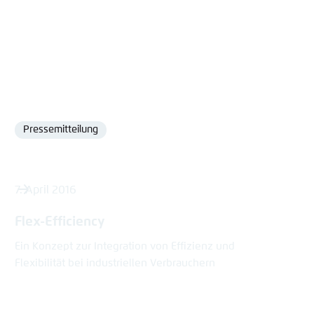
Pressemitteilung
Format
7. April 2016
Flex-Efficiency
Ein Konzept zur Integration von Effizienz und
Flexibilität bei industriellen Verbrauchern