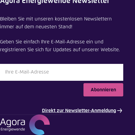
Agora Energiewende Newsletter
Meldung teilen
Bleiben Sie mit unseren kostenlosen Newslettern
Was der Energieeffizienz im Weg steht und wie
immer auf dem neuesten Stand!
es beseitigt werden kann
Geben Sie einfach Ihre E-Mail-Adresse ein und
Schliessen
registrieren Sie sich für Updates auf unserer Website.
LinkedIn
Bluesky
Abonnieren
In die Zwischenablage kopieren
Direkt zur Newsletter-Anmeldung
E-Mail