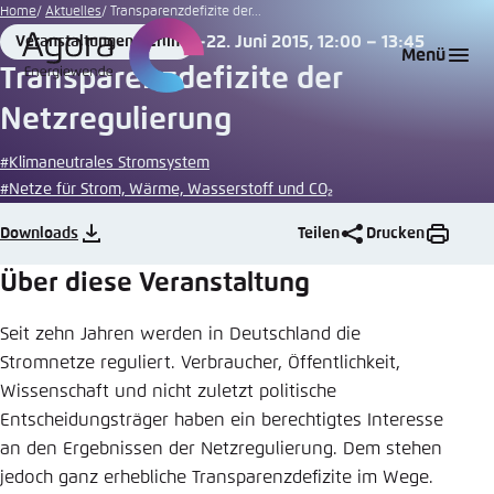
Zum
Home
Aktuelles
Transparenzdefizite der...
Hauptinhalt
22. Juni 2015, 12:00 – 13:45
Veranstaltungen Berlin
Login
Sprache auswählen
Agora Think Tanks
Erscheinungsbild der Webseite
Place
Date
Menü
gehen
Transparenzdefizite der
Melden Sie sich an um ..., ... und ... zu verwalten.
Diese Webseite passt ihr Farbschema basierend
Netzregulierung
auf Ihren Einstellungen an. Wählen Sie aus,
Englisch
welches Farbschema Sie für diese Webseite
#Klimaneutrales Stromsystem
Benutzername
*
verwenden möchten.
#Netze für Strom, Wärme, Wasserstoff und CO₂
Deutsch
Close
Downloads
Teilen
Drucken
Hell
Über diese Veranstaltung
Passwort
*
Passwort vergessen?
Seit zehn Jahren werden in Deutschland die
Dunkel
Stromnetze reguliert. Verbraucher, Öffentlichkeit,
Wissenschaft und nicht zuletzt politische
Entscheidungsträger haben ein berechtigtes Interesse
Automatisch
Abbrechen
Noch kein Benutzerkonto?
an den Ergebnissen der Netzregulierung. Dem stehen
jedoch ganz erhebliche Transparenzdefizite im Wege.
Anmelden