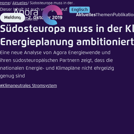
Getty
Zum
Home
Aktuelles
Südosteuropa muss in der...
Images/iStockphoto
Dieser Inhalt ist auch verfügbar auf:
Englisch
Hauptinhalt
Aktuelles
Themen
Publikati
2. Oktober 2019
Meldung
Login
Sprache
Agora T
Erschei
gehen
Format
Date
Südosteuropa muss in der K
Melden Sie s
Diese Webse
Wählen Sie
Energieplanung ambitionier
möchten.
Englisch
Eine neue Analyse von Agora Energiewende und
Benutzern
Close
ihren südosteuropäischen Partnern zeigt, dass die
nationalen Energie- und Klimapläne nicht ehrgeizig
genug sind
#Klimaneutrales Stromsystem
Passwort
*
Hell