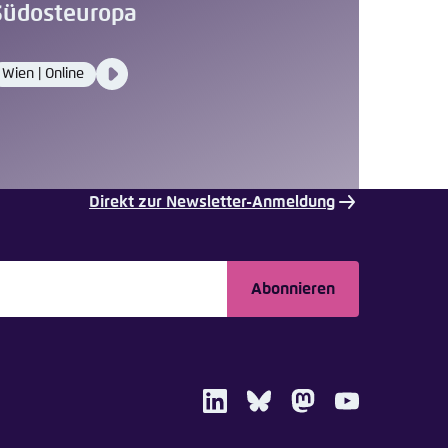
Südosteuropa
Video
Wien | Online
Location
Media
content
Direkt zur Newsletter-Anmeldung
Abonnieren
LinkedIn
Bluesky
Mastodon
Youtube