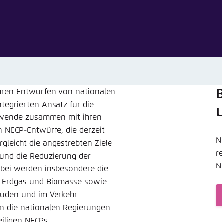
Noch kein Benutzerkonto?
A
tellung für diese Webseite im Browser speichern
Übe
ihren Entwürfen von nationalen
B
tegrierten Ansatz für die
giewende zusammen mit ihren
n NECP-Entwürfe, die derzeit
N
gleicht die angestrebten Ziele
r
z und die Reduzierung der
N
abei werden insbesondere die
on Erdgas und Biomasse sowie
uden und im Verkehr
an die nationalen Regierungen
iligen NECPs.