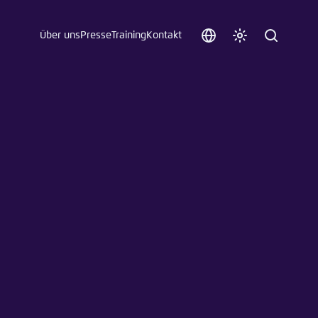
Über uns
Presse
Training
Kontakt
Sprache
Farbschema
Suche
auswählen
anpassen
 an.
n
t vergessen?
sch