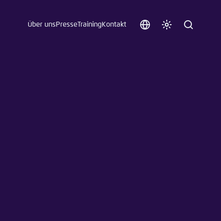
Über uns
Presse
Training
Kontakt
Sprache
Farbschema
Suche
auswählen
anpassen
 an.
n
t vergessen?
sch