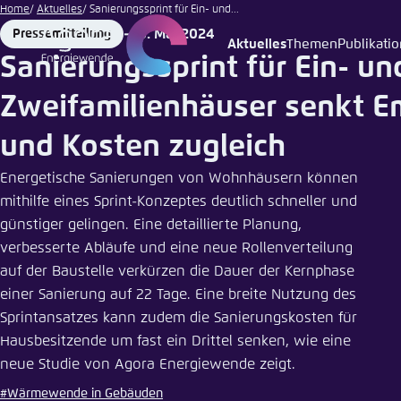
novaart
Zum
Home
Aktuelles
Sanierungssprint für Ein- und...
| iStock
Hauptinhalt
16. Mai 2024
Pressemitteilung
Format
Date
Aktuelles
Themen
Publikati
Login
Sprache
Agora T
Erschei
gehen
Sanierungssprint für Ein- un
Melden Sie s
Diese Webse
Zweifamilienhäuser senkt E
Wählen Sie
möchten.
und Kosten zugleich
Englisch
Benutzern
Close
Energetische Sanierungen von Wohnhäusern können
mithilfe eines Sprint-Konzeptes deutlich schneller und
günstiger gelingen. Eine detaillierte Planung,
verbesserte Abläufe und eine neue Rollenverteilung
Passwort
*
auf der Baustelle verkürzen die Dauer der Kernphase
einer Sanierung auf 22 Tage. Eine breite Nutzung des
Sprintansatzes kann zudem die Sanierungskosten für
Hell
Hausbesitzende um fast ein Drittel senken, wie eine
neue Studie von Agora Energiewende zeigt.
#Wärmewende in Gebäuden