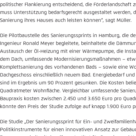
politischer Flankierung entscheidend, die Förderlandschaft z
muss Unterstützung bedarfsgerecht ausgestaltet werden, dam
Sanierung ihres Hauses auch leisten können“, sagt Müller.
Die Pilotbaustelle des Sanierungssprints in Hamburg, die d
Ingenieur Ronald Meyer begleitete, beinhaltete die Dämmu
Austausch der Öl-Heizung mit einer Wärmepumpe, die Instal
dem Dach, umfassende Modernisierungsmaßnahmen – etw
Komplettsanierung des vorhandenen Bads – sowie eine W
Dachgeschoss einschließlich neuem Bad. Energiebedarf und
sind im Ergebnis um 90 Prozent gesunken. Die Kosten belie
Quadratmeter Wohnfläche. Vergleichbar umfassende Sanier
Baupraxis kosten zwischen 2.450 und 3.650 Euro pro Quadr
könnte den Preis der Studie zufolge auf knapp 1.900 Euro 
Die Studie „Der Sanierungssprint für Ein- und Zweifamilien
Politikinstrumente für einen innovativen Ansatz zur Gebäud