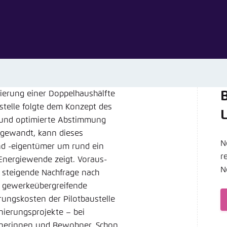
Noch kein Benutzerkonto?
A
tellung für diese Webseite im Browser speichern
Übe
ierung einer Doppelhaushälfte
B
stelle folgte dem Konzept des
 und optimierte Abstimmung
ngewandt, kann dieses
N
nd -eigentümer um rund ein
r
 Energiewende zeigt. Voraus­
N
e steigende Nachfrage nach
d gewerkeübergreifende
ungskosten der Pilotbaustelle
nierungsprojekte – bei
hnerinnen und Bewohner. Schon