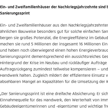
Ein- und Zweifamilienhäuser der Nachkriegsjahrzehnte sind 
Sanierungssprint
Ein- und Zweifamilienhäuser aus den Nachkriegsjahrzehnten
ähnlichen Bauweise besonders gut für solche einfachen San
bergen sie großes Potenzial, die Energieeffizienz im Gebäu
machen sie rund 5 Millionen der insgesamt 16 Millionen Ei
und haben noch überwiegend einen hohen Energieverbrauch
Sanierungssprint dementsprechend ein aussichtsreiches Ges
Hintergrund der Krise im Neubau und rückläufiger Aufträg
Auftragsrückgang zumindest teilweise kompensieren – und 
Handwerk halten. Zugleich mildert der effizientere Einsatz
absehbaren Mangel an Kapazitäten für die Umsetzung der Kl
„Der Sanierungssprint ist eine dreifache Absicherung: Er sic
Einnahmequelle für das Handwerk, den Werterhalt von Immo
Gebäudeeigentümerinnen und -eigentümer und wichtige T