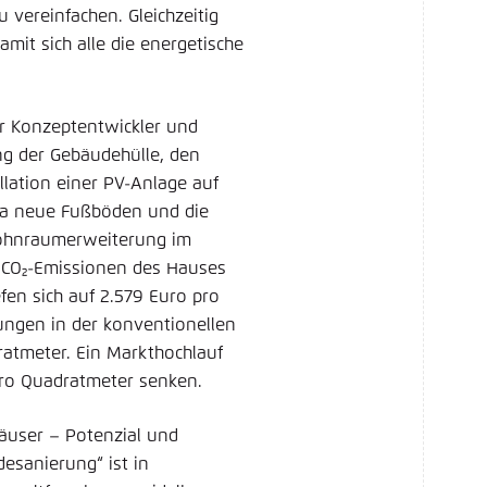
u vereinfachen. Gleichzeitig
it sich alle die energetische
er Konzeptentwickler und
ng der Gebäudehülle, den
lation einer PV-Anlage auf
a neue Fußböden und die
ohnraumerweiterung im
 CO₂-Emissionen des Hauses
fen sich auf 2.579 Euro pro
ungen in der konventionellen
atmeter. Ein Markthochlauf
pro Quadratmeter senken.
häuser – Potenzial und
esanierung“ ist in