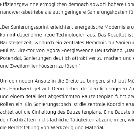
Effizienzgewinne ermöglichen demnach sowohl höhere Löhn
Handwerksbetriebe als auch geringere Sanierungskosten f
„Der Sanierungssprint erleichtert energetische Modernisier
kommt dabei ohne neue Technologien aus. Das Resultat ist 
Baustellenzeit, wodurch ein zentrales Hemmnis für Sanieru
Müller, Direktor von Agora Energiewende Deutschland. „Dam
Potenzial, Sanierungen deutlich attraktiver zu machen und 
und Zweifamilienhäusern zu lösen.“
Um den neuen Ansatz in die Breite zu bringen, sind laut Mül
das Handwerk gefragt. Denn neben der deutlich engeren 
und einem detailliert abgestimmten Bauzeitenplan führt de
Rollen ein: Ein Sanierungscoach ist die zentrale Koordinieru
achtet auf die Einhaltung des Bauzeitenplans. Eine Baustell
den Fachkräften nicht-fachliche Tätigkeiten abzunehmen, w
die Bereitstellung von Werkzeug und Material.