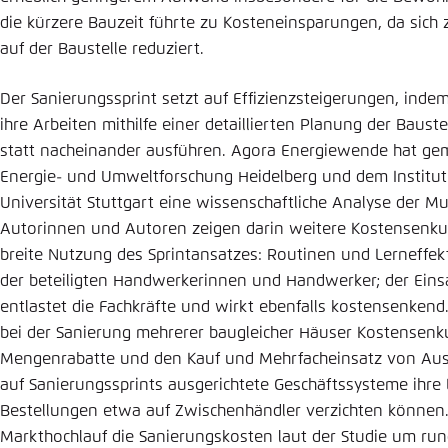
die kürzere Bauzeit führte zu Kosteneinsparungen, da sich 
auf der Baustelle reduziert.
Der Sanierungssprint setzt auf Effizienzsteigerungen, ind
ihre Arbeiten mithilfe einer detaillierten Planung der Baus
statt nacheinander ausführen. Agora Energiewende hat gem
Energie- und Umweltforschung Heidelberg und dem Institut 
Universität Stuttgart eine wissenschaftliche Analyse der Mus
Autorinnen und Autoren zeigen darin weitere Kostensenku
breite Nutzung des Sprintansatzes: Routinen und Lerneffekt
der beteiligten Handwerkerinnen und Handwerker; der Einsa
entlastet die Fachkräfte und wirkt ebenfalls kostensenkend
bei der Sanierung mehrerer baugleicher Häuser Kostensenk
Mengenrabatte und den Kauf und Mehrfacheinsatz von Aus
auf Sanierungssprints ausgerichtete Geschäftssysteme ihre L
Bestellungen etwa auf Zwischenhändler verzichten können
Markthochlauf die Sanierungskosten laut der Studie um run