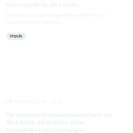
Eine Zukunft für die Lausitz
Elemente eines Strukturwandelkonzepts für das
Lausitzer Braunkohlerevier
Impuls
Format
30. Mai 2017, 10:30 - 13:30
Die deutsche Braunkohlenwirtschaft: Ein
Blick hinter die Kulissen eines
besonderen Industriezweiges