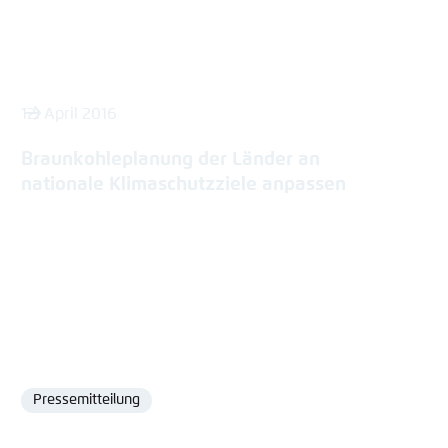
12. April 2016
Braunkohleplanung der Länder an
nationale Klimaschutzziele anpassen
Pressemitteilung
Format