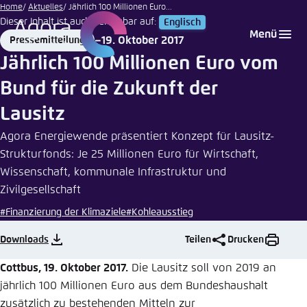
hxdyl
Zum
Home
Aktuelles
Jährlich 100 Millionen Euro...
|
Dieser Inhalt ist auch verfügbar auf:
Englisch
Hauptinhalt
Login
Sprache auswählen
Agora Think Tanks
Erscheinungsbild der Webseite
iStock
Menü
19. Oktober 2017
Pressemitteilung
gehen
Format
Date
Melden Sie sich an um ..., ... und ... zu verwalten.
Diese Webseite passt ihr Farbschema basierend
Jährlich 100 Millionen Euro vom
auf Ihren Einstellungen an. Wählen Sie aus,
Englisch
Bund für die Zukunft der
welches Farbschema Sie für diese Webseite
Benutzername
*
verwenden möchten.
Lausitz
Deutsch
Close
Agora Energiewende präsentiert Konzept für Lausitz-
Strukturfonds: Je 25 Millionen Euro für Wirtschaft,
Hell
Wissenschaft, kommunale Infrastruktur und
Passwort
*
Passwort vergessen?
Zivilgesellschaft
#Finanzierung der Klimaziele
#Kohleausstieg
Dunkel
Downloads
Teilen
Drucken
Automatisch
Abbrechen
Noch kein Benutzerkonto?
Cottbus, 19. Oktober 2017.
Die Lausitz soll von 2019 an
jährlich 100 Millionen Euro aus dem Bundeshaushalt
Anmelden
zusätzlich zu bestehenden Mitteln zur