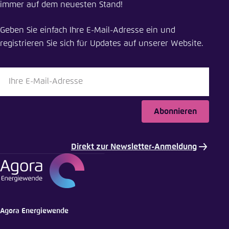
immer auf dem neuesten Stand!
Zukunft der Lausitz
Geben Sie einfach Ihre E-Mail-Adresse ein und
Schliessen
registrieren Sie sich für Updates auf unserer Website.
LinkedIn
Bluesky
Abonnieren
In die Zwischenablage kopieren
Direkt zur Newsletter-Anmeldung
E-Mail
Agora Energiewende