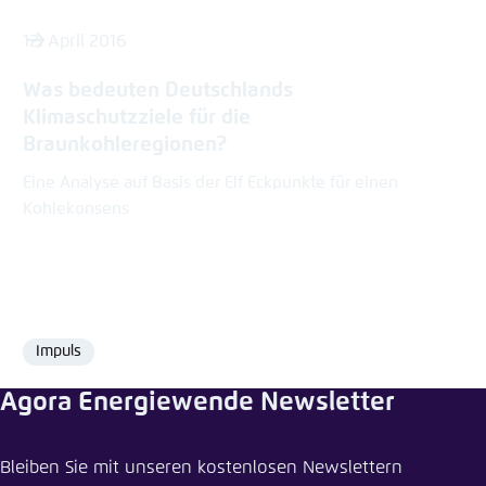
12. April 2016
Was bedeuten Deutschlands
Klimaschutzziele für die
Braunkohleregionen?
Eine Analyse auf Basis der Elf Eckpunkte für einen
Kohlekonsens
Impuls
Format
Agora Energiewende Newsletter
Pressemitteilung teilen
Bleiben Sie mit unseren kostenlosen Newslettern
Jährlich 100 Millionen Euro vom Bund für die