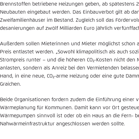
Brennstoffen betriebene Heizungen geben, ab spätestens 20
Neubauten ein­gebaut werden. Das Einbauverbot gilt ab dan
Zweifamilienhäuser im Bestand. Zugleich soll das Fördervo
de­sanierungen auf zwölf Milliarden Euro jährlich verfünffa
Außerdem sollen Mieterinnen und Mieter möglichst schon a
Preis entlastet werden. „Sowohl klimapolitisch als auch sozial
Strompreis runter – und die höheren CO₂-Kosten nicht den
anlasten, sondern als Anreiz bei den Vermietenden belasse
Hand, in eine neue, CO₂-arme Heizung oder eine gute Dämm
Graichen.
Beide Organisationen fordern zudem die Einführung einer ve
Wärme­planung für Kommunen. Damit kann vor Ort gesteue
Wärmepum­pen sinnvoll ist oder ob ein Haus an die Fern- 
Nahwärmeinfrastruktur ange­schlossen werden sollte.