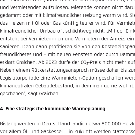
und Vermie­tenden aufzulösen: Mietende können nicht darü
gedämmt oder mit klimafreundlicher Heizung warm wird. Si
das Heizen mit Öl oder Gas künftig teurer wird. Für Vermie
klimafreund­licher Umbau oft schlichtweg nicht. „Mit der 
entsteht bei Vermieterinnen und Vermietern der Anreiz, ein
sanieren. Denn dann profitieren sie von den Kosteneinspar
freundlicheres und – mit neuen Fenstern oder durch Dämmun
erklärt Graichen. Ab 2023 dürfe der CO₂-Preis nicht mehr 
Neben einem Rückerstattungsanspruch müsse daher bis zu
Legislatur­periode eine Warmmieten-Option geschaffen werd
klimaneutralen Gebäudebestand, in dem man gerne wohnt. 
geschehen“, sagt Graichen.
4. Eine strategische kommunale Wärmeplanung
Bislang werden in Deutschland jährlich etwa 800.000 Heizke
vor allem Öl- und Gaskessel – in Zukunft werden stattdessen