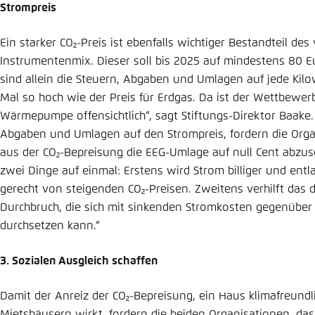
Strompreis
Ein starker CO₂-Preis ist ebenfalls wichtiger Bestandteil de
Instrumentenmix. Dieser soll bis 2025 auf mindestens 80 Eu
sind allein die Steuern, Abgaben und Umlagen auf jede Kil
Mal so hoch wie der Preis für Erdgas. Da ist der Wettbewerb
Wärmepumpe offensichtlich“, sagt Stiftungs-Direktor Baak
Abgaben und Umlagen auf den Strom­preis, fordern die Org
aus der CO₂-Bepreisung die EEG-Umlage auf null Cent abzus
zwei Dinge auf einmal: Erstens wird Strom billiger und entla
gerecht von steigenden CO₂-Preisen. Zweitens verhilft d
Durchbruch, die sich mit sinkenden Stromkosten gegenüber 
durchsetzen kann.“
3. Sozialen Ausgleich schaffen
Damit der Anreiz der CO₂-Bepreisung, ein Haus klimafreundli
Mietshäu­sern wirkt, fordern die beiden Organisationen, 