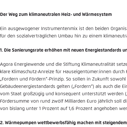
Der Weg zum klimaneutralen Heiz- und Wärmesystem
Ein ausgewogener Instrumentenmix ist den beiden Organisa
für den sozialver­träglichen Umbau hin zu einem klimaneut
1. Die Sanierungsrate erhöhen mit neuen Energiestandards 
Agora Energiewende und die Stiftung Klimaneutralität setze
klare Klimaschutz-Anreize für Hauseigentümer:innen durc
„Fordern und Fördern“-Prinzip. So sollen in Zukunft sowohl
Gebäudeenergiestandards gelten („Fordern“) als auch die Ei
vom Staat großzügig und konsequent unterstützt werden („F
Fördersumme von rund zwölf Milliarden Euro jährlich soll d
von bislang unter 1 Prozent auf 1,6 Prozent angehoben we
2. Wärmepumpen wettbewerbsfähig machen mit steigendem 