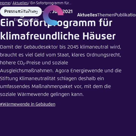
Sonja |
Zum
Home
Aktuelles
Ein Sofortprogramm für...
Adobe
Hauptinhalt
10. Juni 2021
Pressemitteilung
Stock
Format
Date
Aktuelles
Themen
Publikati
Login
Sprache
Agora T
Erschei
gehen
Ein Sofortprogramm für
Melden Sie s
Diese Webse
klimafreundliche Häuser
Wählen Sie
möchten.
Damit der Gebäudesektor bis 2045 klimaneutral wird,
Englisch
braucht es viel Geld vom Staat, klares Ordnungsrecht,
Benutzern
Close
höhere CO₂-Preise und soziale
Ausgleichsmaßnahmen. Agora Energiewende und die
Stiftung Klimaneutralität schlagen deshalb ein
umfassendes Maßnahmenpaket vor, mit dem die
Passwort
*
soziale Wärmewende gelingen kann.
#Wärmewende in Gebäuden
Hell