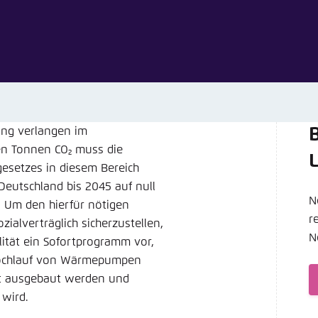
Noch kein Benutzerkonto?
A
tellung für diese Webseite im Browser speichern
Übe
ung verlangen im
B
nen Tonnen CO₂ muss die
gesetzes in diesem Bereich
Deutschland bis 2045 auf null
N
. Um den hierfür nötigen
r
lverträg­lich sicherzustellen,
N
ität ein Sofort­programm vor,
hochlauf von Wärme­pumpen
rt ausgebaut werden und
 wird.