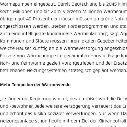
Wärmepumpen einge­baut. Damit Deutschland bis 2045 klima
sechs Millionen und bis 2045 vierzehn Millionen Wärmepum
übrigen gut 40 Prozent der Häuser müssen an grüne Nah-
angeschlossen werden. „Neben Förderpro­gram­men und sta
auch eine intelligente kommunale Wärmeplanung“, sagt Ago
Kommunen und Städte müssen ihren lokalen Gegeben­heiten
welche Häuser künftig an die Wärmeversorgung angeschl
Einsatz von Wärmepumpe im gedämmten Haus in Frage kom
Nah- und Fernwärme gezielt vorangetrieben und der Ersatz
betriebenen Hei­zungssystemen strategisch geplant werden
Mehr Tempo bei der Wärmewende
„Je länger die Regierung wartet, desto größer wird die B
und -bewohner. Jede weitere Verzögerung verteuert das Err
und erhöht das Risiko sozialer Verwerfungen. Nur wenn 
Heizungs­anlage schon heute mit dem Ziel der Klimaneutrali