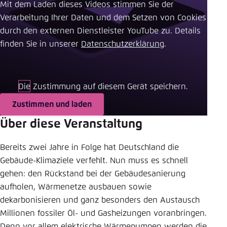
Mit dem Laden dieses Videos stimmen Sie der
Einstellung für diese Webseite im Browser
Verarbeitung Ihrer Daten und dem Setzen von Cookies
speichern
durch den externen Dienstleister YouTube zu. Details
finden Sie in unserer ​
Datenschutzerklärung
.
Übernehmen
Die Zustimmung auf diesem Gerät speichern.
Zustimmen und laden
Über diese Veranstaltung
Bereits zwei Jahre in Folge hat Deutschland die
Gebäude-Klimaziele verfehlt. Nun muss es schnell
gehen: den Rückstand bei der Gebäudesanierung
aufholen, Wärmenetze ausbauen sowie
dekarbonisieren und ganz besonders den Austausch
Millionen fossiler Öl- und Gasheizungen voranbringen.
Denn vor allem elektrische Wärmepumpen werden die