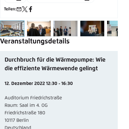
Teilen:
T
e-
x
facebook
mail
Veranstaltungsdetails
Durchbruch für die Wärmepumpe: Wie
die effiziente Wärmewende gelingt
12. Dezember 2022 12:30 - 16:30
Auditorium Friedrichstraße
Raum: Saal im 4. OG
Friedrichstraße 180
10117 Berlin
Deutschland