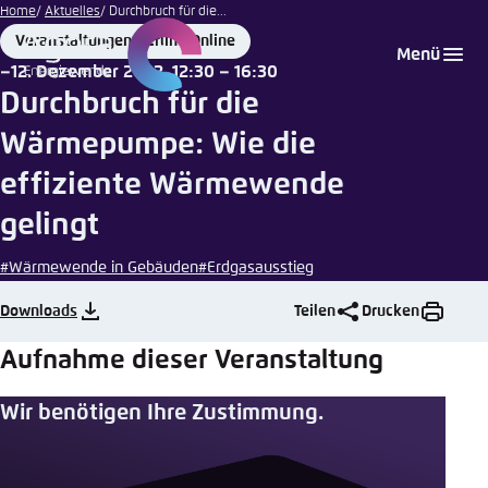
Jakob
Zum
Home
Aktuelles
Durchbruch für die...
Tillmann
Hauptinhalt
Veranstaltungen Berlin | Online
Login
Sprache auswählen
Agora Think Tanks
Erscheinungsbild der Webseite
Place
Menü
gehen
12. Dezember 2022, 12:30 – 16:30
Date
Melden Sie sich an um ..., ... und ... zu verwalten.
Diese Webseite passt ihr Farbschema basierend
Durchbruch für die
auf Ihren Einstellungen an. Wählen Sie aus,
Englisch
Wärmepumpe: Wie die
welches Farbschema Sie für diese Webseite
Benutzername
*
verwenden möchten.
effiziente Wärmewende
Deutsch
Close
gelingt
Hell
#Wärmewende in Gebäuden
#Erdgasausstieg
Passwort
*
Passwort vergessen?
Downloads
Teilen
Drucken
Dunkel
Aufnahme dieser Veranstaltung
Wir benötigen Ihre Zustimmung.
Automatisch
Abbrechen
Noch kein Benutzerkonto?
Anmelden