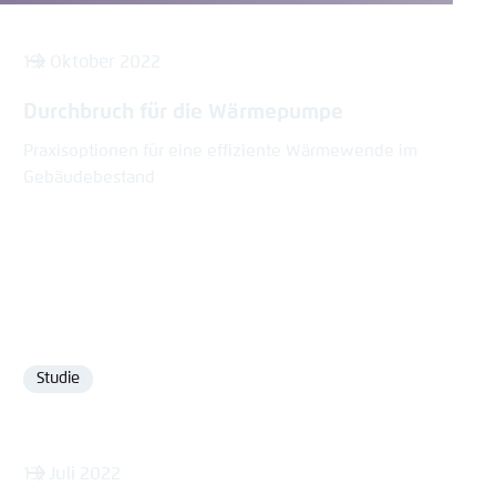
19. Oktober 2022
Durchbruch für die Wärmepumpe
Praxisoptionen für eine effiziente Wärmewende im
Gebäudebestand
Studie
Format
13. Juli 2022