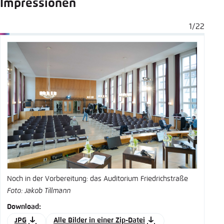
Impressionen
1/22
Noch in der Vorbereitung: das Auditorium Friedrichstraße
M
Foto: Jakob Tillmann
F
Download:
D
JPG
Alle Bilder in einer Zip-Datei