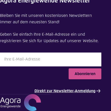
Agora Energiewende Newsletter
Meldung teilen
Bleiben Sie mit unseren kostenlosen Newslettern
Die neuen Strommarktgesetze verstehen
immer auf dem neuesten Stand!
Schliessen
Geben Sie einfach Ihre E-Mail-Adresse ein und
LinkedIn
registrieren Sie sich für Updates auf unserer Website.
Bluesky
In die Zwischenablage kopieren
Abonnieren
E-Mail
Direkt zur Newsletter-Anmeldung