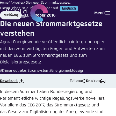
wildpixel
Zum
Home
Aktuelles
Die neuen Strommarktgesetze...
| iStock
Dieser Inhalt ist auch verfügbar auf:
Englisch
Hauptinhalt
Login
Sprache auswählen
Agora Think Tanks
Erscheinungsbild der Webseite
Menü
13. Oktober 2016
Meldung
gehen
Format
Date
Melden Sie sich an um ..., ... und ... zu verwalten.
Diese Webseite passt ihr Farbschema basierend
Die neuen Strommarktgesetze
auf Ihren Einstellungen an. Wählen Sie aus,
Englisch
verstehen
welches Farbschema Sie für diese Webseite
Benutzername
*
verwenden möchten.
Agora Energiewende veröffentlicht Hintergrundpapier
mit den zehn wichtigsten Fragen und Antworten zum
Deutsch
Close
neuen EEG, zum Strommarktgesetz und zum
Digialisierungsgesetz
Hell
Passwort
*
Passwort vergessen?
#Klimaneutrales Stromsystem
#Energiemarktdesign
Downloads
Teilen
Drucken
Dunkel
In diesem Sommer haben Bundesregierung und
Parlament etliche wichtige Regelungswerke novelliert.
Automatisch
Abbrechen
Noch kein Benutzerkonto?
Vor allem das EEG 2017, das Strommarktgesetz und
das Gesetz zur Digitalisierung der Energiewende sind
Anmelden