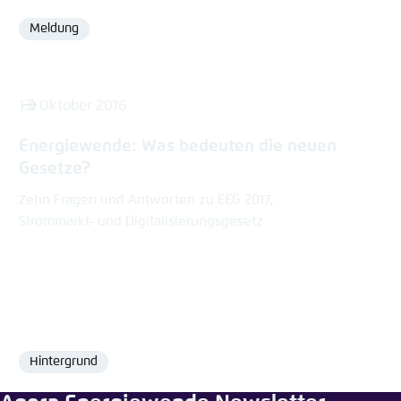
Meldung
Format
13. Oktober 2016
Energiewende: Was bedeuten die neuen
Gesetze?
Zehn Fragen und Antworten zu EEG 2017,
Strommarkt- und Digitalisierungsgesetz
Hintergrund
Format