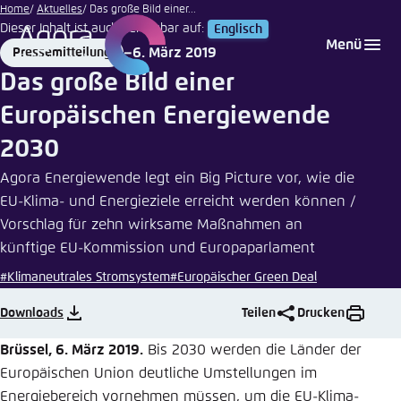
Illustration
Zum
Home
Aktuelles
Das große Bild einer...
von Agora
Dieser Inhalt ist auch verfügbar auf:
Englisch
Hauptinhalt
Login
Sprache auswählen
Agora Think Tanks
Erscheinungsbild der Webseite
Energiewende
Menü
6. März 2019
Pressemitteilung
gehen
Format
Date
Melden Sie sich an um ..., ... und ... zu verwalten.
Diese Webseite passt ihr Farbschema basierend
Das große Bild einer
auf Ihren Einstellungen an. Wählen Sie aus,
Englisch
Europäischen Energiewende
welches Farbschema Sie für diese Webseite
Benutzername
*
verwenden möchten.
2030
Deutsch
Close
Agora Energiewende legt ein Big Picture vor, wie die
EU-Klima- und Energieziele erreicht werden können /
Hell
Vorschlag für zehn wirksame Maßnahmen an
Passwort
*
Passwort vergessen?
künftige EU-Kommission und Europaparlament
#Klimaneutrales Stromsystem
#Europäischer Green Deal
Dunkel
Downloads
Teilen
Drucken
Automatisch
Abbrechen
Noch kein Benutzerkonto?
Brüssel, 6. März 2019.
Bis 2030 werden die Länder der
Europäischen Union deutliche Umstellungen im
Anmelden
Energiebereich vornehmen müssen, um die EU-Klima-