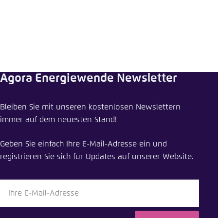
Agora Energiewende Newsletter
Pressemitteilung teilen
Bleiben Sie mit unseren kostenlosen Newslettern
Das große Bild einer Europäischen Energiewende
immer auf dem neuesten Stand!
2030
Geben Sie einfach Ihre E-Mail-Adresse ein und
Schliessen
registrieren Sie sich für Updates auf unserer Website.
LinkedIn
Bluesky