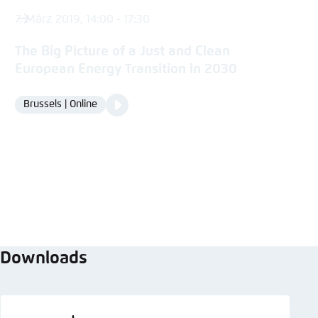
7. März 2019, 14:00 - 17:30
The Big Picture of a Just and Clean
European Energy Transition in 2030
Video
Brussels | Online
Location
Media
content
Downloads