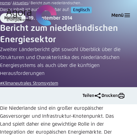
Zum
Home
Aktuelles
Bericht zum niederländischen...
Dieser Inhalt ist auch verfügbar auf:
Englisch
Hauptinhalt
Login
Sprache auswählen
Agora Think Tanks
Erscheinungsbild der Webseite
Menü
19. September 2014
Meldung
gehen
Format
Date
Melden Sie sich an um ..., ... und ... zu verwalten.
Diese Webseite passt ihr Farbschema basierend
Bericht zum niederländischen
auf Ihren Einstellungen an. Wählen Sie aus,
Englisch
Energiesektor
welches Farbschema Sie für diese Webseite
Benutzername
*
verwenden möchten.
Zweiter Länderbericht gibt sowohl Überblick über die
Strukturen und Charakteristika des niederländischen
Deutsch
Close
Energiesystems als auch über die künftigen
Herausforderungen
Hell
Passwort
*
Passwort vergessen?
#Klimaneutrales Stromsystem
Teilen
Drucken
Dunkel
Die Niederlande sind ein großer europäischer
Gasversorger und Infrastruktur-Knotenpunkt. Das
Automatisch
Abbrechen
Noch kein Benutzerkonto?
Land spielt daher eine gewichtige Rolle in der
Integration der europäischen Energiemärkte. Der
Anmelden