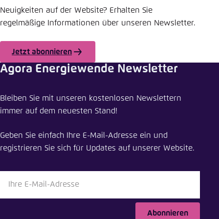
Neuigkeiten auf der Website? Erhalten Sie
regelmäßige Informationen über unseren Newsletter.
Jetzt abonnieren
Agora Energiewende Newsletter
Meldung teilen
Bleiben Sie mit unseren kostenlosen Newslettern
Bericht zum niederländischen Energiesektor
immer auf dem neuesten Stand!
Schliessen
Geben Sie einfach Ihre E-Mail-Adresse ein und
LinkedIn
registrieren Sie sich für Updates auf unserer Website.
Bluesky
In die Zwischenablage kopieren
Abonnieren