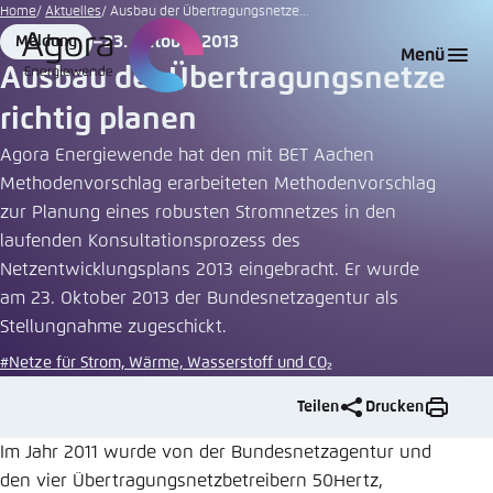
Zum
Home
Aktuelles
Ausbau der Übertragungsnetze...
Hauptinhalt
23. Oktober 2013
Meldung
Login
Sprache auswählen
Agora Think Tanks
Erscheinungsbild der Webseite
Format
Date
Menü
gehen
Ausbau der Übertragungsnetze
Melden Sie sich an um ..., ... und ... zu verwalten.
Diese Webseite passt ihr Farbschema basierend
richtig planen
auf Ihren Einstellungen an. Wählen Sie aus,
Englisch
welches Farbschema Sie für diese Webseite
Agora Energiewende hat den mit BET Aachen
Benutzername
*
verwenden möchten.
Methodenvorschlag erarbeiteten Methodenvorschlag
zur Planung eines robusten Stromnetzes in den
Deutsch
Close
laufenden Konsultationsprozess des
Hell
Netzentwicklungsplans 2013 eingebracht. Er wurde
Passwort
*
Passwort vergessen?
am 23. Oktober 2013 der Bundesnetzagentur als
Stellungnahme zugeschickt.
Dunkel
#Netze für Strom, Wärme, Wasserstoff und CO₂
Teilen
Drucken
Automatisch
Abbrechen
Noch kein Benutzerkonto?
Im Jahr 2011 wurde von der Bundesnetzagentur und
Anmelden
den vier Übertragungsnetzbetreibern 50Hertz,