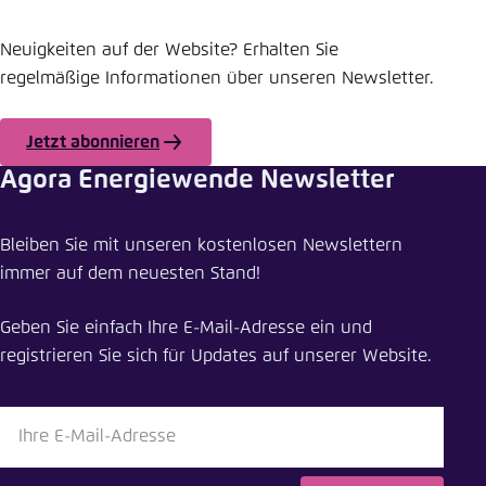
Neuigkeiten auf der Website? Erhalten Sie
regelmäßige Informationen über unseren Newsletter.
Jetzt abonnieren
Agora Energiewende Newsletter
Meldung teilen
Bleiben Sie mit unseren kostenlosen Newslettern
Ausbau der Übertragungsnetze richtig planen
immer auf dem neuesten Stand!
Schliessen
Geben Sie einfach Ihre E-Mail-Adresse ein und
LinkedIn
registrieren Sie sich für Updates auf unserer Website.
Bluesky
In die Zwischenablage kopieren