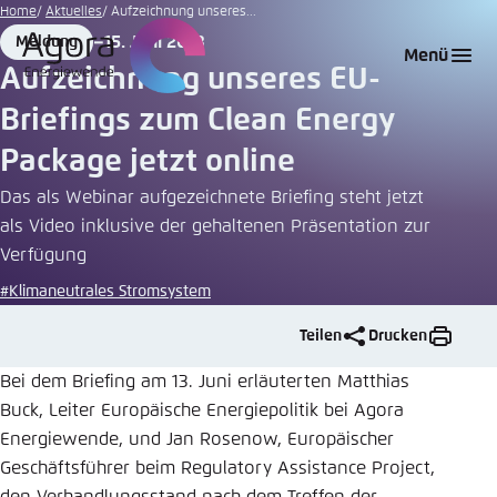
Zum
Home
Aktuelles
Aufzeichnung unseres...
Hauptinhalt
15. Juni 2018
Meldung
Login
Sprache auswählen
Agora Think Tanks
Erscheinungsbild der Webseite
Format
Date
Menü
gehen
Aufzeichnung unseres EU-
Melden Sie sich an um ..., ... und ... zu verwalten.
Diese Webseite passt ihr Farbschema basierend
Briefings zum Clean Energy
auf Ihren Einstellungen an. Wählen Sie aus,
Englisch
welches Farbschema Sie für diese Webseite
Package jetzt online
Benutzername
*
verwenden möchten.
Das als Webinar aufgezeichnete Briefing steht jetzt
Deutsch
Close
als Video inklusive der gehaltenen Präsentation zur
Verfügung
Hell
Passwort
*
Passwort vergessen?
#Klimaneutrales Stromsystem
Teilen
Drucken
Dunkel
Bei dem Briefing am 13. Juni erläuterten Matthias
Buck, Leiter Europäische Energiepolitik bei Agora
Automatisch
Abbrechen
Noch kein Benutzerkonto?
Energiewende, und Jan Rosenow, Europäischer
Geschäftsführer beim Regulatory Assistance Project,
Anmelden