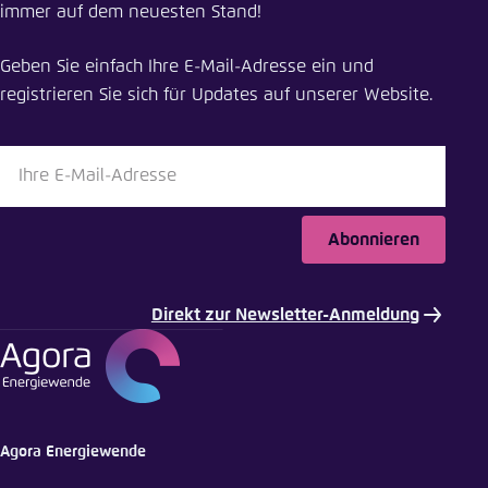
immer auf dem neuesten Stand!
Energy Package jetzt online
Geben Sie einfach Ihre E-Mail-Adresse ein und
Schliessen
registrieren Sie sich für Updates auf unserer Website.
LinkedIn
Bluesky
Abonnieren
In die Zwischenablage kopieren
Direkt zur Newsletter-Anmeldung
E-Mail
Agora Energiewende