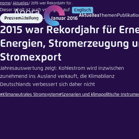
Paul
Zum
Home
Aktuelles
2015 war Rekordjahr für...
Langrock
Dieser Inhalt ist auch verfügbar auf:
Englisch
Hauptinhalt
|
Aktuelles
Themen
Publikati
7. Januar 2016
Pressemitteilung
Login
Sprache
Agora T
Erschei
gehen
Agentur
Format
Date
Zenit
2015 war Rekordjahr für Ern
Melden Sie s
Diese Webse
Wählen Sie
Energien, Stromerzeugung 
möchten.
Englisch
Stromexport
Benutzern
Close
Jahresauswertung zeigt: Kohlestrom wird inzwischen
zunehmend ins Ausland verkauft, die Klimabilanz
Deutschlands verbessert sich daher nicht
Passwort
*
#Klimaneutrales Stromsystem
#Szenarien und klimapolitische Instrume
Hell