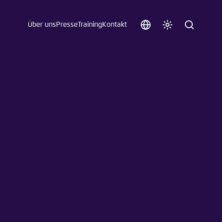
Über uns
Presse
Training
Kontakt
Sprache
Farbschema
Suche
auswählen
anpassen
 an.
n
t vergessen?
sch