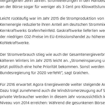
vergangenen zehn Jahren. Stromlieferungen in den Handels
an der Börse sogar für weniger als 3 Cent pro Kilowattstu
Leicht rückläufig war im Jahr 2015 die Stromproduktion von
Kernenergie reduzierte ihren Anteil am deutschen Strommi
Kernkraftwerks Grafenrheinfeld. Gaskraftwerke lieferten we
der niedrigen CO2-Preise im EU-Emissionshandel zu höhere
Kohlekraftwerke.
Der Stromverbrauch stieg wie auch der Gesamtenergieverb
kälteren Winters im Jahr 2015 leicht an. „Stromeinsparun
jetzt politisch eine hohe Priorität bekommen. Sonst werden d
Bundesregierung für 2020 verfehlt“, sagt Graichen.
Für 2016 erwartet Agora Energiewende weiter steigende An
Dazu trägt zunehmend auch die Windstromerzeugung auf See
private Verbraucher werden in diesem Jahr voraussichtlich l
Niveau von 2014 erreichen: Während die gesunkenen Börsen