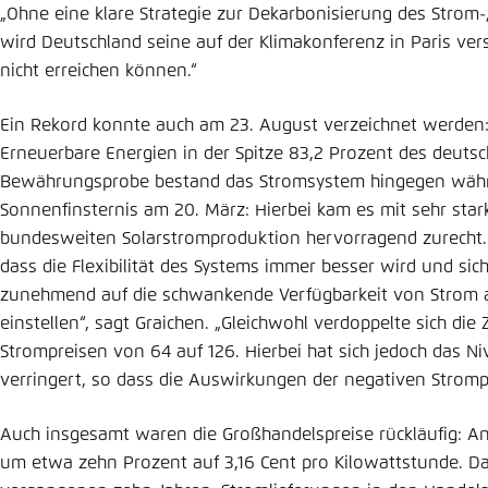
„Ohne eine klare Strategie zur Dekarbonisierung des Strom
wird Deutschland seine auf der Klimakonferenz in Paris ve
nicht erreichen können.“
Ein Rekord konnte auch am 23. August verzeichnet werden
Erneuerbare Energien in der Spitze 83,2 Prozent des deuts
Bewährungsprobe bestand das Stromsystem hingegen währe
Sonnenfinsternis am 20. März: Hierbei kam es mit sehr st
bundesweiten Solarstromproduktion hervorragend zurecht.
dass die Flexibilität des Systems immer besser wird und si
zunehmend auf die schwankende Verfügbarkeit von Strom
einstellen“, sagt Graichen. „Gleichwohl verdoppelte sich die
Strompreisen von 64 auf 126. Hierbei hat sich jedoch das Ni
verringert, so dass die Auswirkungen der negativen Strompr
Auch insgesamt waren die Großhandelspreise rückläufig: A
um etwa zehn Prozent auf 3,16 Cent pro Kilowattstunde. Das 