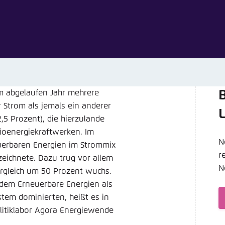
Noch kein Benutzerkonto?
A
tellung für diese Webseite im Browser speichern
Übe
 abgelaufen Jahr mehrere
B
 Strom als jemals ein anderer
,5 Prozent), die hierzulande
ioenergiekraftwerken. Im
N
uerbaren Energien im Strommix
r
zeichnete. Dazu trug vor allem
N
ergleich um 50 Prozent wuchs.
n dem Erneuerbare Energien als
stem dominierten, heißt es in
litiklabor Agora Energiewende