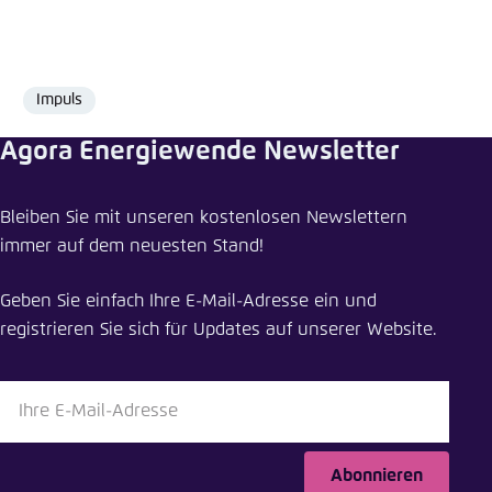
Impuls
Format
Agora Energiewende Newsletter
Pressemitteilung teilen
Bleiben Sie mit unseren kostenlosen Newslettern
100 Milliarden Euro, um wirtschaftliche Erholung
immer auf dem neuesten Stand!
und Klimaschutz zu verbinden
Geben Sie einfach Ihre E-Mail-Adresse ein und
Schliessen
registrieren Sie sich für Updates auf unserer Website.
LinkedIn
Bluesky
Abonnieren
In die Zwischenablage kopieren