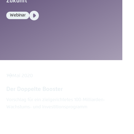
Zukunft
Video
Webinar
Format
Media
content
11. Mai 2020
Der Doppelte Booster
Vorschlag für ein zielgerichtetes 100-Milliarden-
Wachstums- und Investitionsprogramm