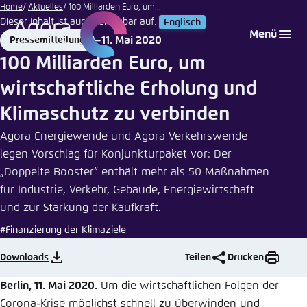
Adobe
Zum
Home
Aktuelles
100 Milliarden Euro, um...
Stock
Dieser Inhalt ist auch verfügbar auf:
Englisch
Hauptinhalt
Login
Sprache auswählen
Agora Think Tanks
Erscheinungsbild der Webseite
Menü
11. Mai 2020
Pressemitteilung
gehen
Format
Date
Melden Sie sich an um ..., ... und ... zu verwalten.
Diese Webseite passt ihr Farbschema basierend
100 Milliarden Euro, um
auf Ihren Einstellungen an. Wählen Sie aus,
Englisch
wirtschaftliche Erholung und
welches Farbschema Sie für diese Webseite
Benutzername
*
verwenden möchten.
Klimaschutz zu verbinden
Deutsch
Close
Agora Energiewende und Agora Verkehrswende
legen Vorschlag für Konjunkturpaket vor: Der
Hell
„Doppelte Booster“ enthält mehr als 50 Maßnahmen
Passwort
*
Passwort vergessen?
für Industrie, Verkehr, Gebäude, Energiewirtschaft
und zur Stärkung der Kaufkraft.
Dunkel
#Finanzierung der Klimaziele
Downloads
Teilen
Drucken
Automatisch
Abbrechen
Noch kein Benutzerkonto?
Berlin, 11. Mai 2020.
Um die wirtschaftlichen Folgen der
Anmelden
Corona-Krise möglichst schnell zu überwinden und