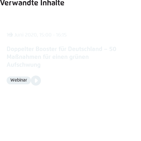
Verwandte Inhalte
18. Juni 2020, 15:00 - 16:15
Doppelter Booster für Deutschland – 50
Maßnahmen für einen grünen
Aufschwung
Video
Webinar
Format
Media
content