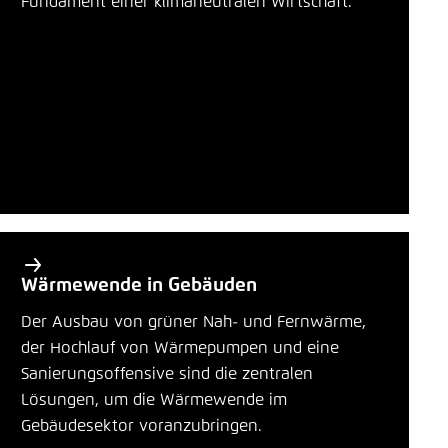
Fundament einer klimaneutralen Wirtschaft.
ä
LinkedIn
Einstellung für diese Webseite im Browser
r
speichern
e
Bluesky
Übernehmen
T
h
In die Zwischenablage kopieren
e
m
E-Mail
e
n
Wärmewende in Gebäuden
Der Ausbau von grüner Nah- und Fernwärme,
der Hochlauf von Wärmepumpen und eine
Sanierungsoffensive sind die zentralen
Lösungen, um die Wärmewende im
Gebäudesektor voranzubringen.