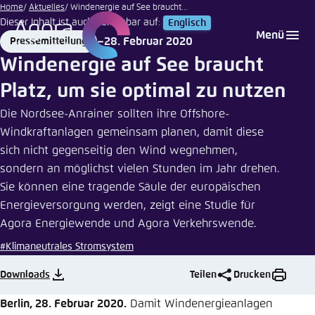
Nicholas
Zum
Home
Aktuelles
Windenergie auf See braucht...
Free |
Dieser Inhalt ist auch verfügbar auf:
Englisch
Hauptinhalt
Login
Sprache auswählen
Agora Think Tanks
Erscheinungsbild der Webseite
iStockphoto
Menü
28. Februar 2020
Pressemitteilung
gehen
Format
Date
Melden Sie sich an um ..., ... und ... zu verwalten.
Diese Webseite passt ihr Farbschema basierend
Windenergie auf See braucht
auf Ihren Einstellungen an. Wählen Sie aus,
Englisch
Platz, um sie optimal zu nutzen
welches Farbschema Sie für diese Webseite
Benutzername
*
verwenden möchten.
Die Nordsee-Anrainer sollten ihre Offshore-
Windkraftanlagen gemeinsam planen, damit diese
Deutsch
Close
sich nicht gegenseitig den Wind wegnehmen,
sondern an möglichst vielen Stunden im Jahr drehen.
Hell
Passwort
*
Passwort vergessen?
Sie können eine tragende Säule der europäischen
Energieversorgung werden, zeigt eine Studie für
Dunkel
Agora Energiewende und Agora Verkehrswende.
#Klimaneutrales Stromsystem
Automatisch
Abbrechen
Noch kein Benutzerkonto?
Downloads
Teilen
Drucken
Berlin, 28. Februar 2020.
Damit Windenergieanlagen
Anmelden