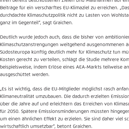
ihren bereits beschlossenen Zielen und Maßnahmen auf ein
Beiträge für ein verschärftes EU-Klimaziel zu erreichen. „Das
durchdachte Klimaschutzpolitik nicht zu Lasten von Wohlst
ganz im Gegenteil“, sagt Graichen.
Deutlich wurde jedoch auch, dass die bisher von ambitionie
Klimaschutzanstrengungen weitgehend ausgenommenen ärm
Südosteuropa künftig deutlich mehr für Klimaschutz tun mü
Kosten gerecht zu verteilen, schlägt die Studie mehrere 
beispielsweise, indem Erlöse eines AEA-Markts teilweise a
ausgeschüttet werden.
„Es ist wichtig, dass die EU-Mitglieder möglichst rasch anfan
Klimaneutralität umzubauen. Die dadurch erzielten Emiss
über die Jahre auf und erleichtern das Erreichen von Klima
für 2050. Spätere Emissionsminderungen müssten hingegen 
um einen ähnlichen Effekt zu erzielen. Sie sind daher viel s
wirtschaftlich umsetzbar“, betont Graichen.