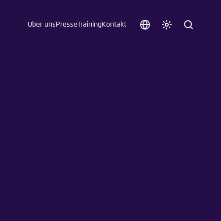
Über uns
Presse
Training
Kontakt
Sprache
Farbschema
Suche
auswählen
anpassen
 an.
n
t vergessen?
sch