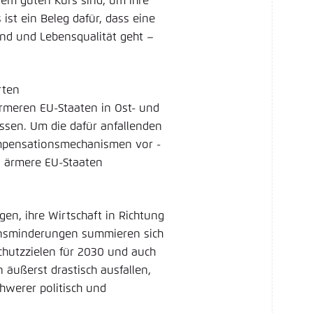
em guten Kurs sind, um ihre
 ist ein Beleg dafür, dass eine
and und Lebensqualität geht –
rten
eren EU-Staaten in Ost- und
ssen. Um die dafür anfallenden
Kompensationsmechanismen vor -
n ärmere EU-Staaten
gen, ihre Wirtschaft in Richtung
ionsminderungen summieren sich
schutzzielen für 2030 und auch
äußerst drastisch ausfallen,
chwerer politisch und