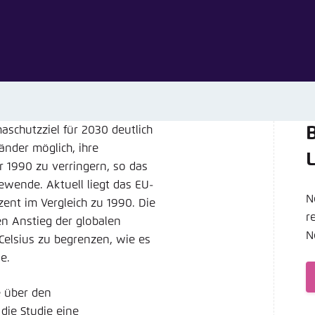
Noch kein Benutzerkonto?
A
tellung für diese Webseite im Browser speichern
Übe
aschutzziel für 2030 deutlich
B
Länder möglich, ihre
 1990 zu verringern, so das
ewende. Aktuell liegt das EU-
N
ent im Vergleich zu 1990. Die
r
n Anstieg der globalen
N
Celsius zu begrenzen, wie es
e.
e über den
die Studie eine