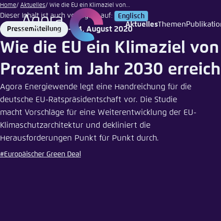
Anton
Zum
Home
Aktuelles
Wie die EU ein Klimaziel von...
Murygin |
Dieser Inhalt ist auch verfügbar auf:
Englisch
Hauptinhalt
Unsplash
Aktuelles
Themen
Publikati
24. August 2020
Pressemitteilung
Login
Sprache
Agora T
Erschei
gehen
Format
Date
Wie die EU ein Klimaziel von
Melden Sie s
Diese Webse
Wählen Sie
Prozent im Jahr 2030 erreic
möchten.
Englisch
Agora Energiewende legt eine Handreichung für die
Benutzern
Close
deutsche EU-Ratspräsidentschaft vor. Die Studie
macht Vorschläge für eine Weiterentwicklung der EU-
Klimaschutzarchitektur und dekliniert die
Herausforderungen Punkt für Punkt durch.
Passwort
*
#Europäischer Green Deal
Hell