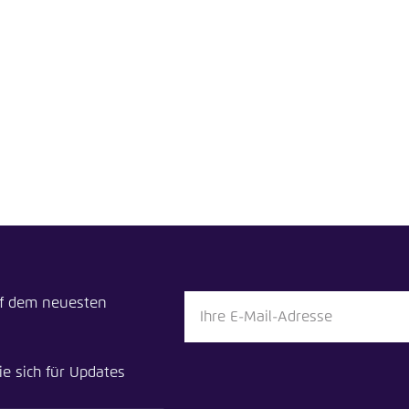
tteilung teilen
uf dem neuesten
ein Klimaziel von -55 Prozent im Jahr 2030 erreichen kann
en
ie sich für Updates
n
Bluesky