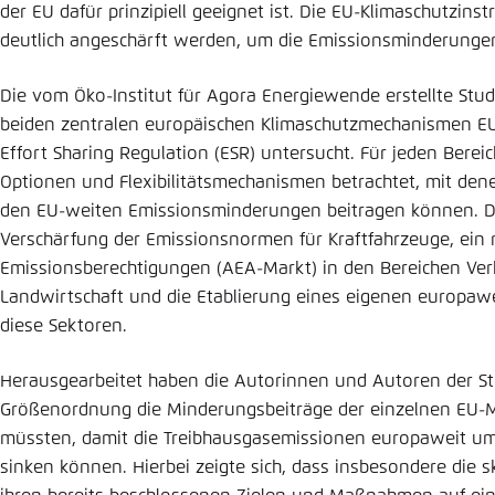
der EU dafür prinzipiell geeignet ist. Die EU-Klimaschutzin
deutlich angeschärft werden, um die Emissionsminderungen 
Die vom Öko-Institut für Agora Energiewende erstellte Stu
beiden zentralen europäischen Klimaschutzmechanismen E
Effort Sharing Regulation (ESR) untersucht. Für jeden Berei
Optionen und Flexibilitätsmechanismen betrachtet, mit den
den EU-weiten Emissionsminderungen beitragen können. Da
Verschärfung der Emissionsnormen für Kraftfahrzeuge, ein 
Emissionsberechtigungen (AEA-Markt) in den Bereichen Ve
Landwirtschaft und die Etablierung eines eigenen europaw
diese Sektoren.
Herausgearbeitet haben die Autorinnen und Autoren der Stu
Größenordnung die Minderungsbeiträge der einzelnen EU-Mi
müssten, damit die Treibhausgasemissionen europaweit u
sinken können. Hierbei zeigte sich, dass insbesondere die 