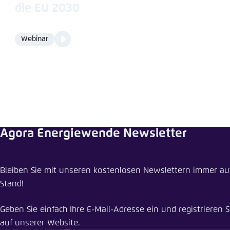
die EU 2030
Video
Webinar
Format
Media
content
Agora Energiewende Newsletter
Pressemi
Bleiben Sie mit unseren kostenlosen Newslettern immer a
Wie die EU 
Stand!
Schliess
Geben Sie einfach Ihre E-Mail-Adresse ein und registrieren S
auf unserer Website.
LinkedI