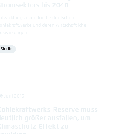
Stromsektors bis 2040
ntwicklungspfade für die deutschen
ohlekraftwerke und deren wirtschaftliche
uswirkungen
Studie
Format
4. Juni 2015
Kohlekraftwerks-Reserve muss
deutlich größer ausfallen, um
Klimaschutz-Effekt zu