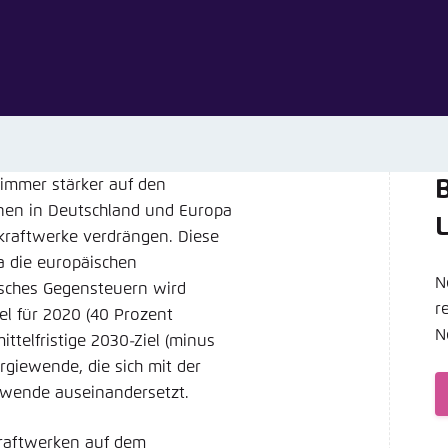
Noch kein Benutzerkonto?
A
tellung für diese Webseite im Browser speichern
Übe
immer stärker auf den
B
nen in Deutschland und Europa
kraftwerke verdrängen. Diese
a die europäischen
N
sches Gegensteuern wird
r
el für 2020 (40 Prozent
N
ttelfristige 2030-Ziel (minus
rgiewende, die sich mit der
ewende auseinandersetzt.
raftwerken auf dem