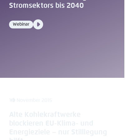
Stromsektors bis 2040
Video
Webinar
Format
Media
content
18. November 2015
Alte Kohlekraftwerke
blockieren EU-Klima- und
Energieziele – nur Stilllegung