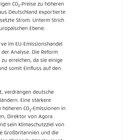
rigen CO
-Preise zu höheren
2
 aus Deutschland exportierte
setzte Strom. Unterm Strich
europäischen Ebene.
erve im EU-Emissionshandel
 der Analyse. Die Reform
u erreichen, da sie einige
nd somit Einfluss auf den
gt, verdrängen deutsche
ändern. Eine stärkere
zu höheren CO
-Emissionen in
2
en, Direktor von Agora
nd sein Klimaschutzziel von
e Großbritannien und die