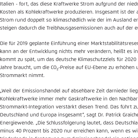
Italien - fort, das diese Kraftwerke Strom aufgrund der nied
Kosten als Kohlekraftwerke produzieren. Insgesamt ist der
Strom rund doppelt so klimaschädlich wie der im Ausland er
steigen dadurch die Treibhausgasemissionen auch auf der 
Die für 2019 geplante Einführung einer Marktstabilitätsres
kann an der Entwicklung nichts mehr verändern, heißt es in
kommt zu spät, um das deutsche Klimaschutzziels für 2020 z
Jahre braucht, um die CO
-Preise auf EU-Ebene zu erhöhen u
2
Strommarkt nimmt.
„Weil der Emissionshandel auf absehbare Zeit darnieder lie
Kohlekraftwerke immer mehr Gaskraftwerke in den Nachbarl
Strommarkt-Integration verstärkt diesen Trend. Das führt 
Deutschland und Europa insgesamt“, sagt Dr. Patrick Graich
Energiewende. „Die Schlussfolgerung lautet, dass Deutschla
minus 40 Prozent bis 2020 nur erreichen kann, wenn es wi