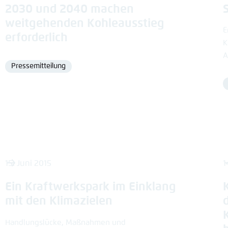
2030 und 2040 machen
weitgehenden Kohleausstieg
E
erforderlich
K
A
Pressemitteilung
Format
15. Juni 2015
1
Ein Kraftwerkspark im Einklang
mit den Klimazielen
Handlungslücke, Maßnahmen und