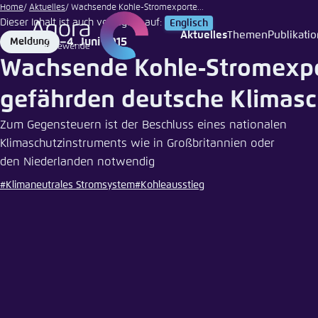
DenisIsmagilov
Zum
Home
Aktuelles
Wachsende Kohle-Stromexporte...
| Fotolia
Dieser Inhalt ist auch verfügbar auf:
Englisch
Hauptinhalt
Aktuelles
Themen
Publikati
4. Juni 2015
Meldung
Login
Sprache
Agora T
Erschei
gehen
Format
Date
Wachsende Kohle-Stromexp
Melden Sie s
Diese Webse
Wählen Sie
gefährden deutsche Klimasc
möchten.
Englisch
Zum Gegensteuern ist der Beschluss eines nationalen
Benutzern
Close
Klimaschutzinstruments wie in Großbritannien oder
den Niederlanden notwendig
#Klimaneutrales Stromsystem
#Kohleausstieg
Passwort
*
Hell