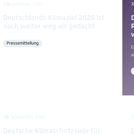
7. September 2017
7
Deutschlands Klimaziel 2020 ist
noch weiter weg als gedacht
Pressemitteilung
Format
E
a
30. November 2015
3
Deutsche Klimaschutzziele für