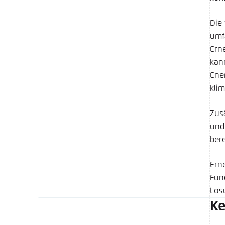
Die 
umf
Ern
kan
Ener
kli
Zus
und
ber
Ern
Fun
Lös
Ke