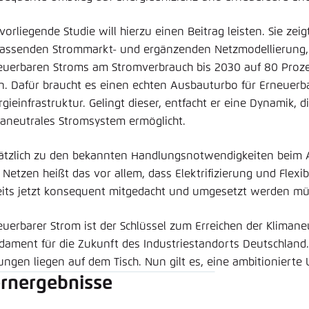
vorliegende Studie will hierzu einen Beitrag leisten. Sie zeig
assenden Strommarkt- und ergänzenden Netzmodellierung, 
euerbaren Stroms am Stromverbrauch bis 2030 auf 80 Proz
n. Dafür braucht es einen echten Ausbauturbo für Erneuerb
gieinfrastruktur. Gelingt dieser, entfacht er eine Dynamik, d
maneutrales Stromsystem ermöglicht.
ätzlich zu den bekannten Handlungsnotwendigkeiten beim
 Netzen heißt das vor allem, dass Elektrifizierung und Flexib
eits jetzt konsequent mitgedacht und umgesetzt werden mü
euerbarer Strom ist der Schlüssel zum Erreichen der Klimane
dament für die Zukunft des Industriestandorts Deutschland. 
ungen liegen auf dem Tisch. Nun gilt es, eine ambitionierte
rnergebnisse