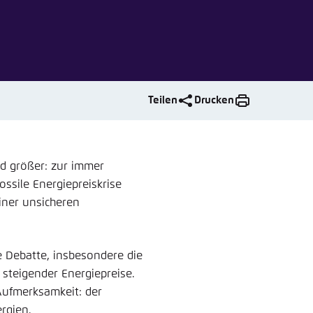
nmelden
rnehmen
Teilen
Drucken
nd größer: zur immer
ssile Energiepreiskrise
iner unsicheren
e Debatte, insbesondere die
 steigender Energiepreise.
Aufmerksamkeit: der
rgien.