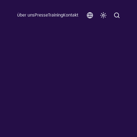
Über uns
Presse
Training
Kontakt
Sprache
Farbschema
Suche
auswählen
anpassen
 an.
n
t vergessen?
sch