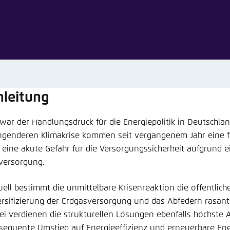
Noch kein Benutzerkonto?
A
tellung für diese Webseite im Browser speichern
Übe
nleitung
 war der Handlungsdruck für die Energiepolitik in Deutschla
ngenderen Klimakrise kommen seit vergangenem Jahr eine fo
 eine akute Gefahr für die Versorgungssicherheit aufgrund e
versorgung.
uell bestimmt die unmittelbare Krisenreaktion die öffentlich
ersifizierung der Erdgasversorgung und das Abfedern rasant
ei verdienen die strukturellen Lösungen ebenfalls höchste 
sequente Umstieg auf Energieeffizienz und erneuerbare Ene