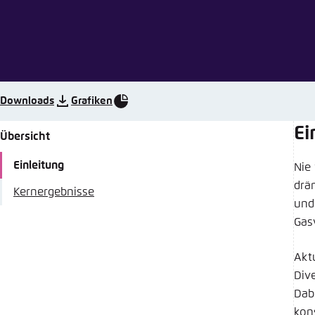
Abbrechen
Eins
Downloads
Grafiken
Ei
Übersicht
Einleitung
Nie
drä
Kernergebnisse
und
Gas
Akt
Div
Dab
kon