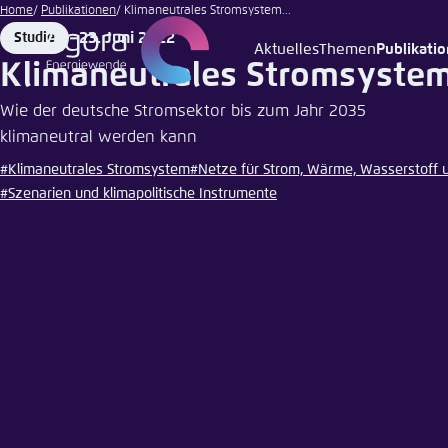
kazuend
Zum
Home
Publikationen
Klimaneutrales Stromsystem...
|
Hauptinhalt
23. Juni 2022
Studie
Unsplash
Format
Date
Aktuelles
Themen
Publikati
Login
Sprache
Agora T
Erschei
gehen
Klimaneutrales Stromsyste
Melden Sie s
Diese Webse
Wie der deutsche Stromsektor bis zum Jahr 2035
Wählen Sie
klimaneutral werden kann
möchten.
Englisch
#Klimaneutrales Stromsystem
#Netze für Strom, Wärme, Wasserstoff 
Benutzern
#Szenarien und klimapolitische Instrumente
Close
Passwort
*
Hell