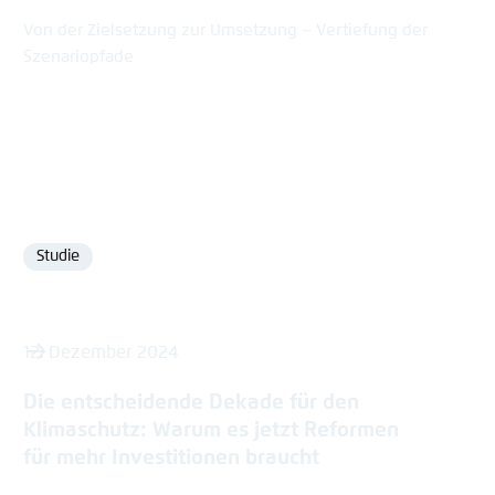
Von der Zielsetzung zur Umsetzung – Vertiefung der
Szenariopfade
Studie
Format
12. Dezember 2024
Die entscheidende Dekade für den
Klimaschutz: Warum es jetzt Reformen
für mehr Investitionen braucht