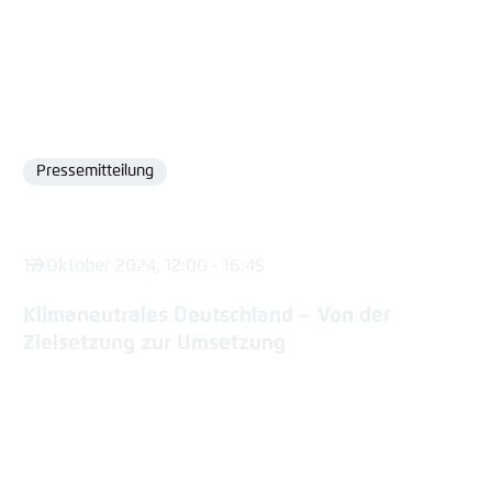
Pressemitteilung
Format
17. Oktober 2024, 12:00 - 16:45
Klimaneutrales Deutschland – Von der
Zielsetzung zur Umsetzung