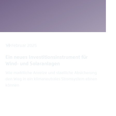
12. Februar 2025
Ein neues Investitionsinstrument für
Wind- und Solaranlagen
Wie marktliche Anreize und staatliche Absicherung
den Weg in ein klimaneutrales Stromsystem ebnen
können