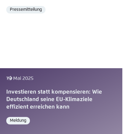
Pressemitteilung
Format
15. Mai 2025
Investieren statt kompensieren: Wie
Deutschland seine EU-Klimaziele
effizient erreichen kann
Meldung
Format