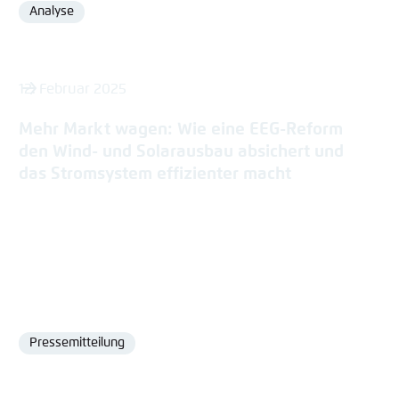
Analyse
Format
12. Februar 2025
Mehr Markt wagen: Wie eine EEG-Reform
den Wind- und Solarausbau absichert und
das Stromsystem effizienter macht
Pressemitteilung
Format